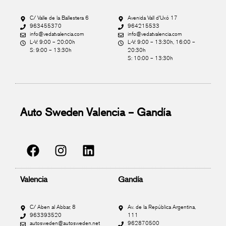
C/ Valle de la Ballestera 6
Avenida Vall d'Uxó 17
963455370
964215533
info@vedatvalencia.com
info@vedatvalencia.com
L-V: 9:00 – 20:00h
L-V: 9:00 – 13:30h, 16:00 –
S: 9:00 – 13:30h
20:30h
S: 10:00 – 13:30h
Auto Sweden Valencia – Gandía
Valencia
Gandía
C/ Aben al Abbar, 8
Av. de la República Argentina,
963393520
111
autosweden@autosweden.net
962870500