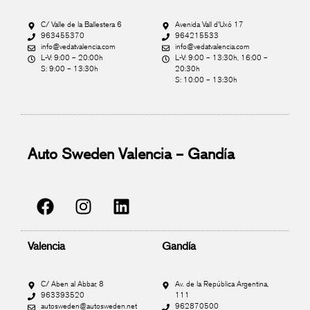
C/ Valle de la Ballestera 6
Avenida Vall d'Uxó 17
963455370
964215533
info@vedatvalencia.com
info@vedatvalencia.com
L-V: 9:00 – 20:00h
L-V: 9:00 – 13:30h, 16:00 –
S: 9:00 – 13:30h
20:30h
S: 10:00 – 13:30h
Auto Sweden Valencia – Gandía
Valencia
Gandía
C/ Aben al Abbar, 8
Av. de la República Argentina,
963393520
111
autosweden@autosweden.net
962870500