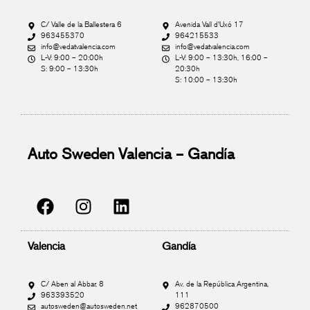
C/ Valle de la Ballestera 6
Avenida Vall d'Uxó 17
963455370
964215533
info@vedatvalencia.com
info@vedatvalencia.com
L-V: 9:00 – 20:00h
L-V: 9:00 – 13:30h, 16:00 –
S: 9:00 – 13:30h
20:30h
S: 10:00 – 13:30h
Auto Sweden Valencia – Gandía
Valencia
Gandía
C/ Aben al Abbar, 8
Av. de la República Argentina,
963393520
111
autosweden@autosweden.net
962870500